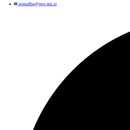
ponudba@geo-inz.si