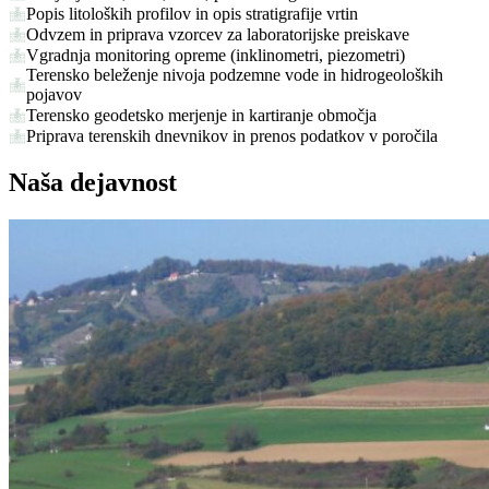
Popis litoloških profilov in opis stratigrafije vrtin
Odvzem in priprava vzorcev za laboratorijske preiskave
Vgradnja monitoring opreme (inklinometri, piezometri)
Terensko beleženje nivoja podzemne vode in hidrogeoloških
pojavov
Terensko geodetsko merjenje in kartiranje območja
Priprava terenskih dnevnikov in prenos podatkov v poročila
Naša dejavnost