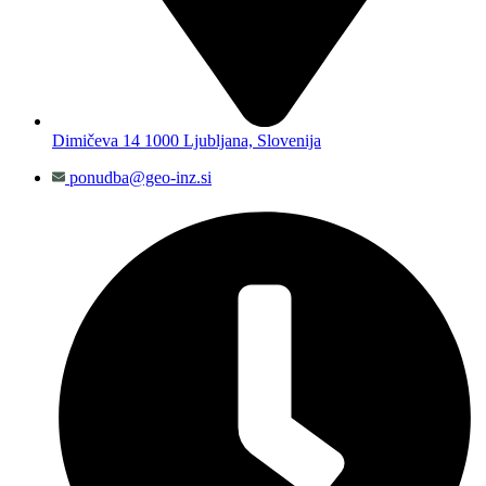
Dimičeva 14 1000 Ljubljana, Slovenija
ponudba@geo-inz.si